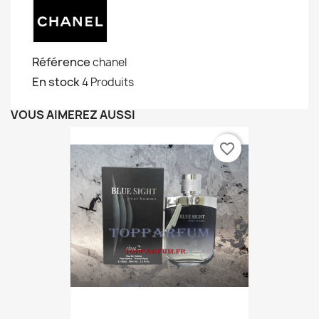
Référence
chanel
En stock
4 Produits
VOUS AIMEREZ AUSSI
favorite_border