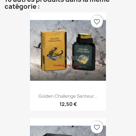
catégorie :
favorite_border
Golden Challenge Senteur...
12,50 €
favorite_border