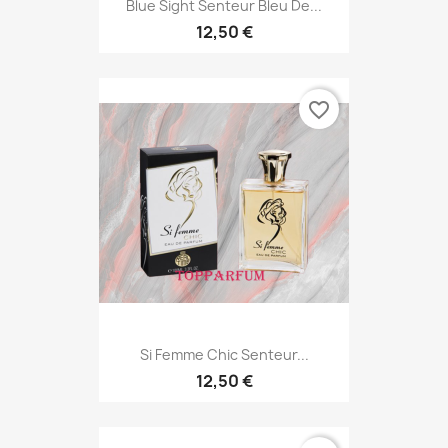
Blue Sight Senteur Bleu De...
12,50 €
favorite_border
Si Femme Chic Senteur...
12,50 €