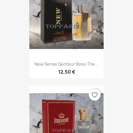
New Sense Senteur Boss The...
12,50 €
favorite_border