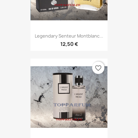
Legendary Senteur Montblanc...
12,50 €
favorite_border