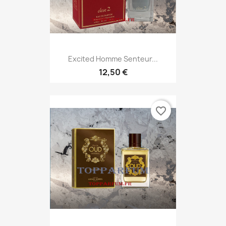
Excited Homme Senteur...
12,50 €
favorite_border