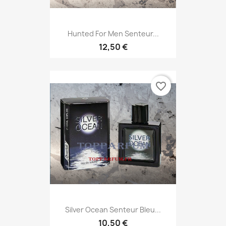
Hunted For Men Senteur...
12,50 €
favorite_border
Silver Ocean Senteur Bleu...
10,50 €