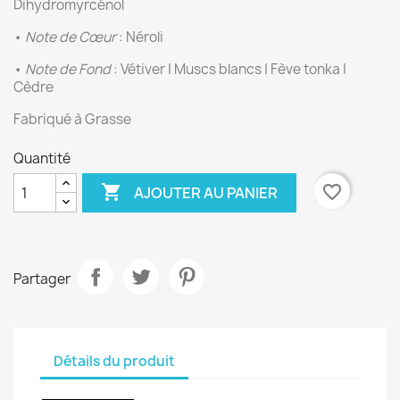
Dihydromyrcénol
•
Note de Cœur
: Néroli
•
Note de Fond
: Vétiver | Muscs blancs | Fève tonka |
Cèdre
Fabriqué à Grasse
Quantité

favorite_border
AJOUTER AU PANIER
Partager
Détails du produit