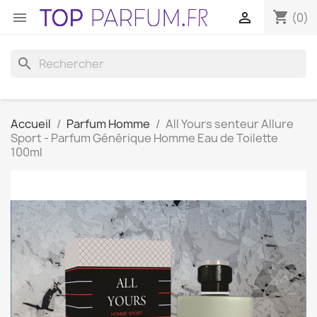
shopping_cart


(0)
search
Accueil
Parfum Homme
All Yours senteur Allure
Sport - Parfum Générique Homme Eau de Toilette
100ml