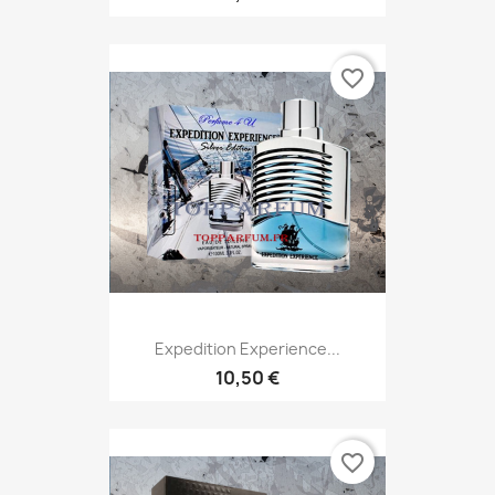
favorite_border
Expedition Experience...
10,50 €
favorite_border