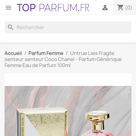
shopping_cart


(0)
search
Accueil
Parfum Femme
Untrue Lies Fragile
senteur senteur Coco Chanel - Parfum Générique
Femme Eau de Parfum 100ml