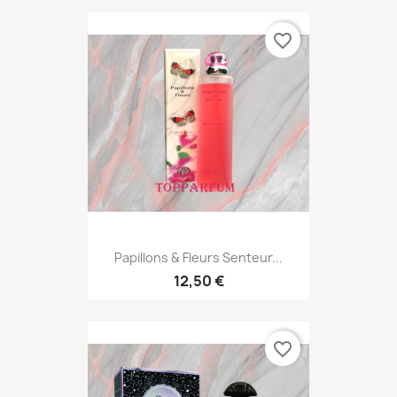
favorite_border
Papillons & Fleurs Senteur...
12,50 €
favorite_border