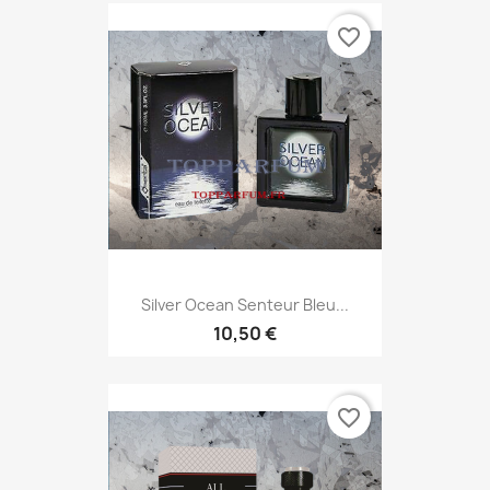
favorite_border
Silver Ocean Senteur Bleu...
10,50 €
favorite_border