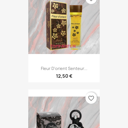
Fleur D'orient Senteur...
12,50 €
favorite_border