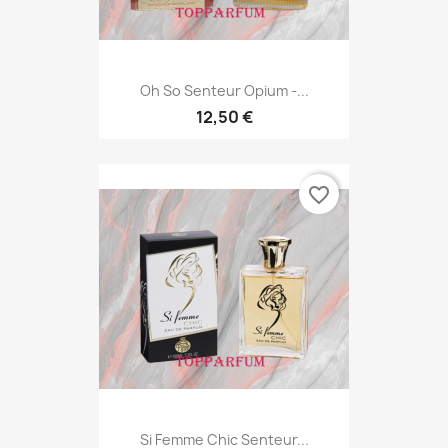
Oh So Senteur Opium -...
12,50 €
favorite_border
Si Femme Chic Senteur...