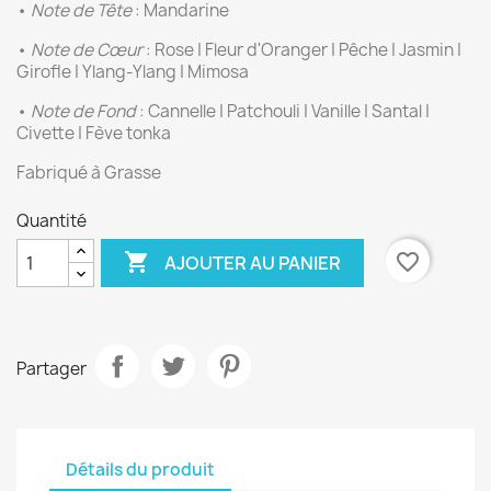
•
Note de Tête
: Mandarine
•
Note de Cœur
: Rose | Fleur d'Oranger | Pêche | Jasmin |
Girofle | Ylang-Ylang | Mimosa
•
Note de Fond
: Cannelle | Patchouli | Vanille | Santal |
Civette | Fève tonka
Fabriqué à Grasse
Quantité

favorite_border
AJOUTER AU PANIER
Partager
Détails du produit