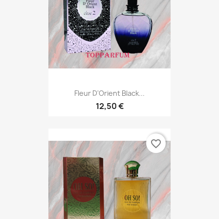
Fleur D'Orient Black...
12,50 €
favorite_border