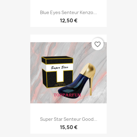
Blue Eyes Senteur Kenzo...
12,50 €
favorite_border
Super Star Senteur Good...
15,50 €