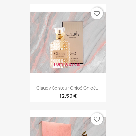
favorite_border
Claudy Senteur Chloé Chloé...
12,50 €
favorite_border