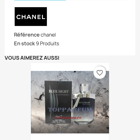
Référence
chanel
En stock
9 Produits
VOUS AIMEREZ AUSSI
favorite_border