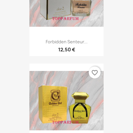
Forbidden Senteur...
12,50 €
favorite_border