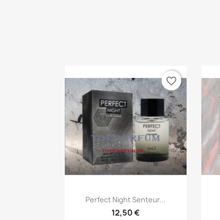
favorite_border
Aperçu rapide

Perfect Night Senteur...
12,50 €