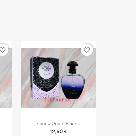
vorite_border
favorite_border
Aperçu rapide

.
Fleur D'Orient Black...
12,50 €