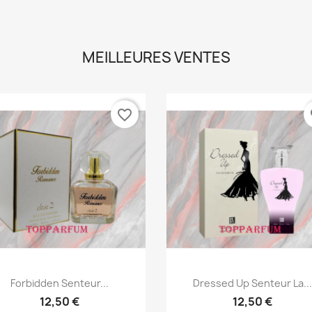
MEILLEURES VENTES
favorite_border
fa
Aperçu rapide
Aperçu rapide


Forbidden Senteur...
Dressed Up Senteur La..
12,50 €
12,50 €