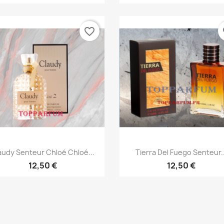
favorite_border
fa
Aperçu rapide
Aperçu rapide


audy Senteur Chloé Chloé...
Tierra Del Fuego Senteur..
12,50 €
12,50 €