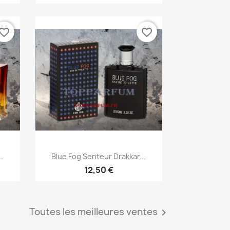
vorite_border
favorite_border
Aperçu rapide

.
Blue Fog Senteur Drakkar...
12,50 €
Toutes les meilleures ventes
