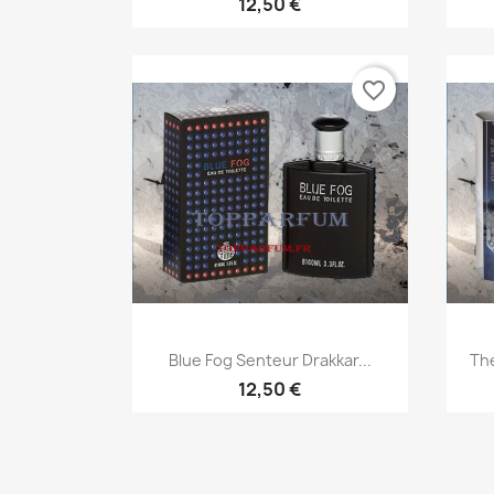
12,50 €
favorite_border
Aperçu rapide

Blue Fog Senteur Drakkar...
The
12,50 €