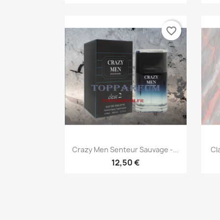
favorite_border
Aperçu rapide

Crazy Men Senteur Sauvage -...
Cl
12,50 €