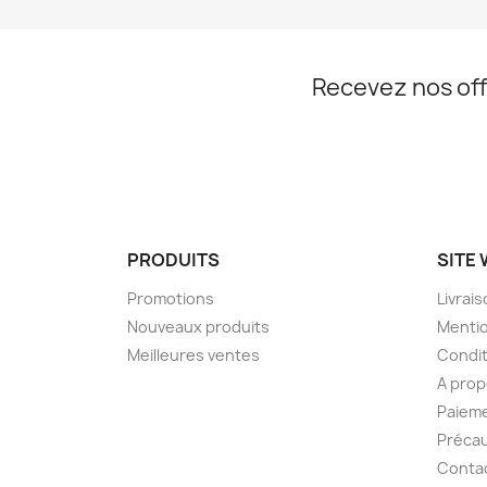
Recevez nos off
PRODUITS
SITE
Promotions
Livrai
Nouveaux produits
Mentio
Meilleures ventes
Condit
A pro
Paieme
Précau
Conta