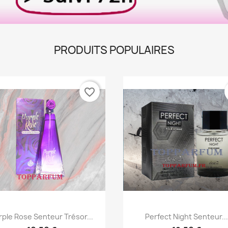
PRODUITS POPULAIRES
favorite_border
Aperçu rapide
Aperçu rapide


rple Rose Senteur Trésor...
Perfect Night Senteur...