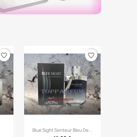
favorite_border
favorite_border
Aperçu rapide

Blue Sight Senteur Bleu De...