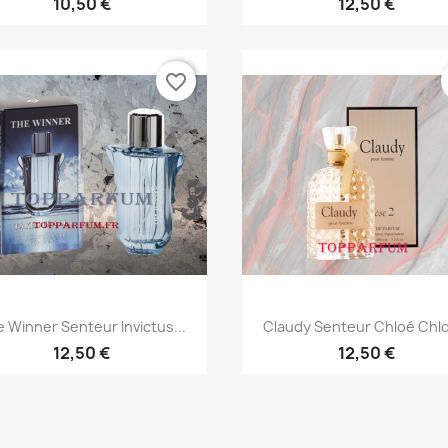
10,50 €
12,50 €
favorite_border
Aperçu rapide
Aperçu rapide


 Winner Senteur Invictus...
Claudy Senteur Chloé Chlo
12,50 €
12,50 €