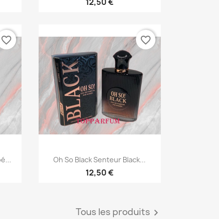
12,50 €
favorite_border
favorite_border
Aperçu rapide

é...
Oh So Black Senteur Black...
12,50 €
Tous les produits
