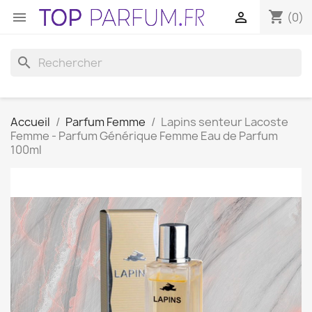
shopping_cart


(0)
search
Accueil
Parfum Femme
Lapins senteur Lacoste
Femme - Parfum Générique Femme Eau de Parfum
100ml