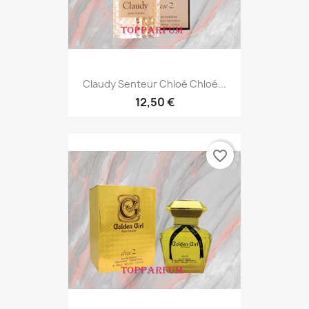
Claudy Senteur Chloé Chloé...
12,50 €
favorite_border