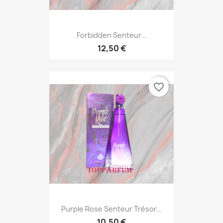
Forbidden Senteur...
12,50 €
favorite_border
Purple Rose Senteur Trésor...
10,50 €