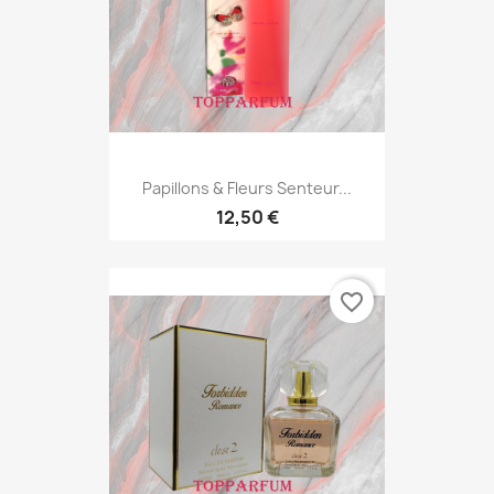
Papillons & Fleurs Senteur...
12,50 €
favorite_border