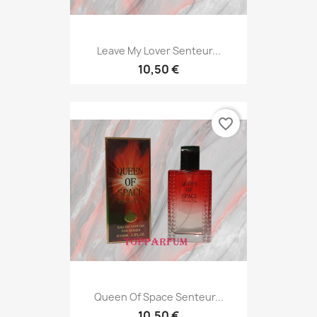
Leave My Lover Senteur...
10,50 €
favorite_border
Queen Of Space Senteur...
10,50 €