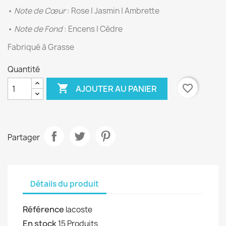
•
Note de Cœur
: Rose | Jasmin | Ambrette
•
Note de Fond
: Encens | Cèdre
Fabriqué à Grasse
Quantité

favorite_border
AJOUTER AU PANIER
Partager
Détails du produit
Référence
lacoste
En stock
15 Produits