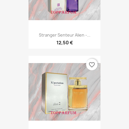
Stranger Senteur Alien -...
12,50 €
favorite_border