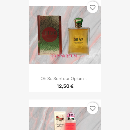
favorite_border
Oh So Senteur Opium -...
12,50 €
favorite_border