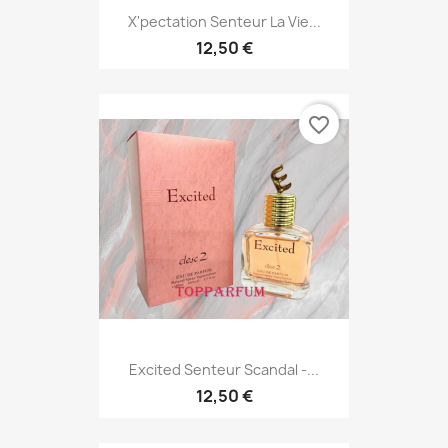
X'pectation Senteur La Vie...
12,50 €
favorite_border
Excited Senteur Scandal -...
12,50 €