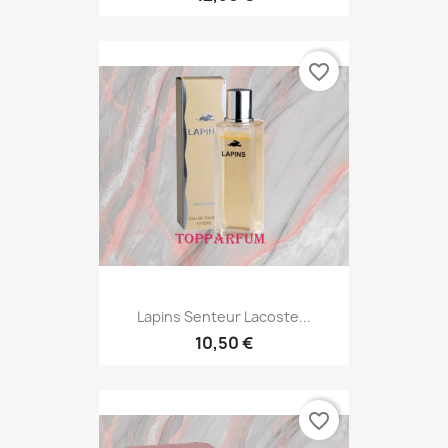
favorite_border
Lapins Senteur Lacoste...
10,50 €
favorite_border