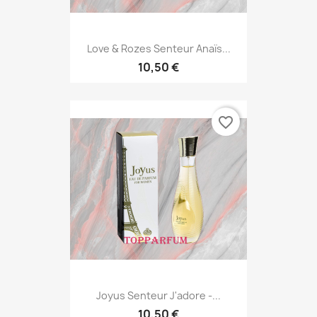
Love & Rozes Senteur Anaïs...
10,50 €
favorite_border
Joyus Senteur J'adore -...
10,50 €