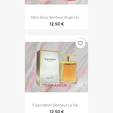
Miss Sexy Senteur Ange Ou...
12,50 €
favorite_border
X'pectation Senteur La Vie...
12,50 €