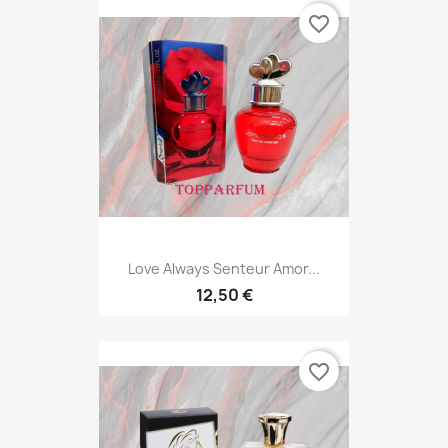
favorite_border
Love Always Senteur Amor...
12,50 €
favorite_border