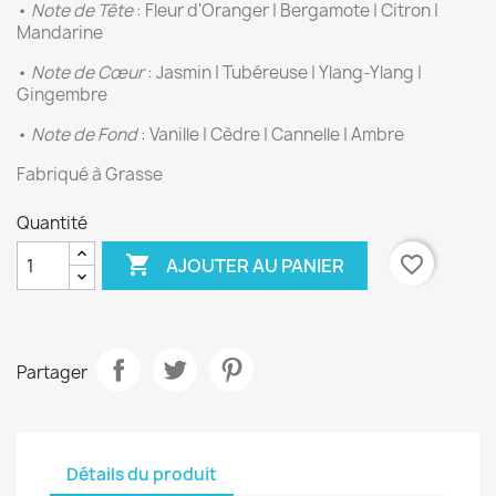
•
Note de Tête
: Fleur d'Oranger | Bergamote | Citron |
Mandarine
•
Note de Cœur
: Jasmin | Tubéreuse | Ylang-Ylang |
Gingembre
•
Note de Fond
: Vanille | Cèdre | Cannelle | Ambre
Fabriqué à Grasse
Quantité

favorite_border
AJOUTER AU PANIER
Partager
Détails du produit