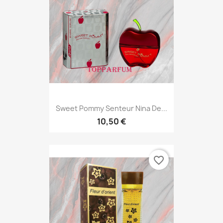
Sweet Pommy Senteur Nina De...
10,50 €
favorite_border