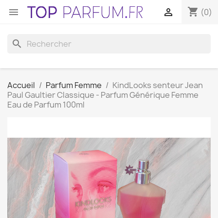
shopping_cart


(0)
search
Accueil
Parfum Femme
KindLooks senteur Jean
Paul Gaultier Classique - Parfum Générique Femme
Eau de Parfum 100ml