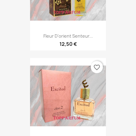
Fleur D'orient Senteur...
12,50 €
favorite_border