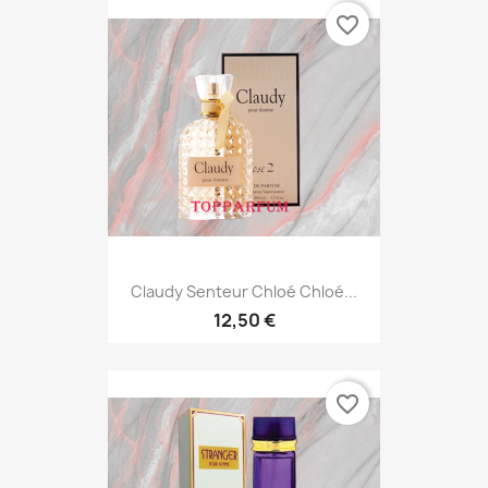
favorite_border
Claudy Senteur Chloé Chloé...
12,50 €
favorite_border