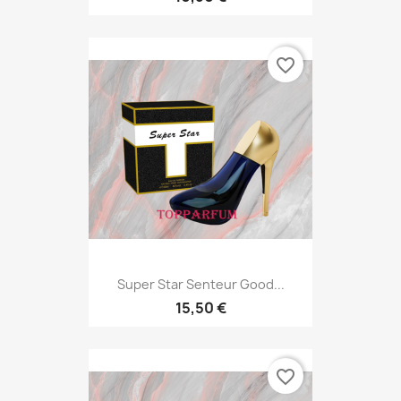
favorite_border
Super Star Senteur Good...
15,50 €
favorite_border